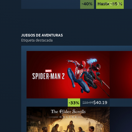
-40%
Hasta -95 %
$29.99
$49.99
JUEGOS DE
AVENTURAS
Etiqueta destacada
$40.19
-33%
$59.99