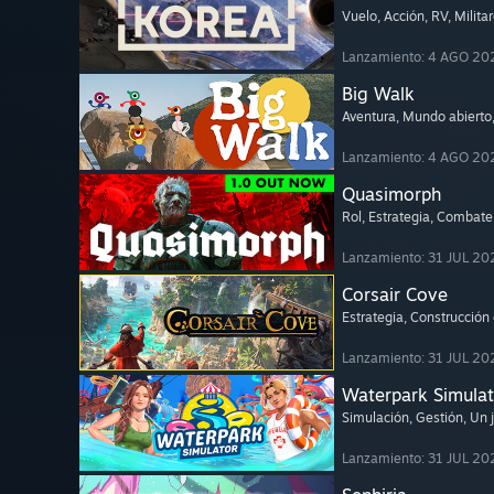
Vuelo
, Acción
, RV
, Milita
Lanzamiento: 4 AGO 20
Big Walk
Aventura
, Mundo abierto
Lanzamiento: 4 AGO 20
Quasimorph
Rol
, Estrategia
, Combate 
Lanzamiento: 31 JUL 20
Corsair Cove
Estrategia
, Construcción
Lanzamiento: 31 JUL 20
Waterpark Simulat
Simulación
, Gestión
, Un 
Lanzamiento: 31 JUL 20