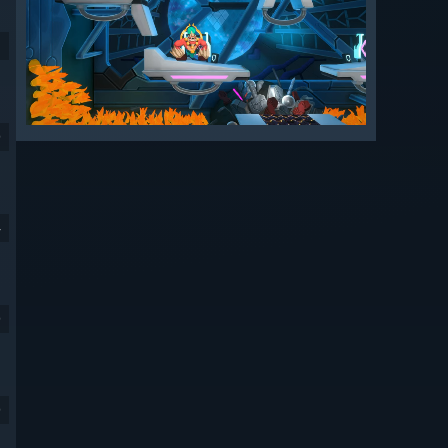
9
4
9
9