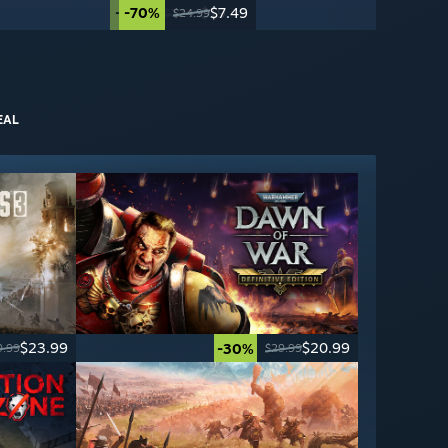
-35%
-70%
$19.49
$7.49
$29.99
$24.99
EAL
$23.99
$20.99
-30%
9.99
$29.99