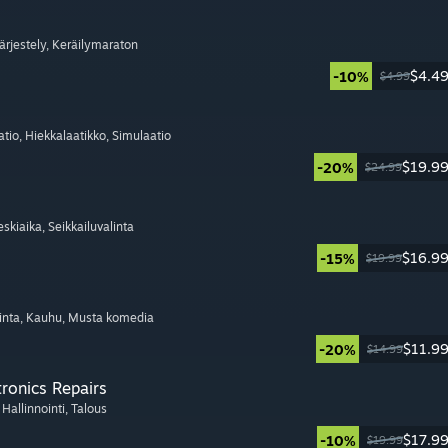
Järjestely
, Keräilymaraton
$4.4
-10%
$4.99
atio
, Hiekkalaatikko
, Simulaatio
$19.9
-20%
$24.99
eskiaika
, Seikkailuvalinta
$16.9
-15%
$19.99
inta
, Kauhu
, Musta komedia
$11.9
-20%
$14.99
tronics Repairs
, Hallinnointi
, Talous
$17.9
-10%
$19.99