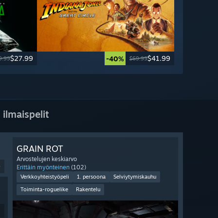
$27.99
$41.99
-40%
9.99
$69.99
 ilmaispelit
GRAIN ROT
Arvostelujen keskiarvo
9
Erittäin myönteinen
(102)
Verkkoyhteistyöpeli
1. persoona
Selviytymiskauhu
Toiminta-roguelike
Rakentelu