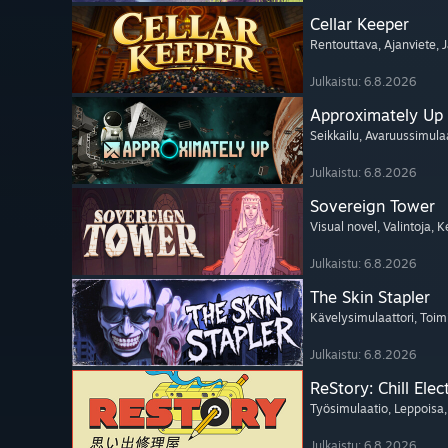
Cellar Keeper
Rentouttava
, Ajanviete
, 
Julkaistu: 6.8.2026
Approximately Up
Seikkailu
, Avaruussimula
Julkaistu: 6.8.2026
Sovereign Tower
Visual novel
, Valintoja
, K
Julkaistu: 6.8.2026
The Skin Stapler
Kävelysimulaattori
, Toim
Julkaistu: 6.8.2026
ReStory: Chill Elec
Työsimulaatio
, Leppoisa
Julkaistu: 6.8.2026