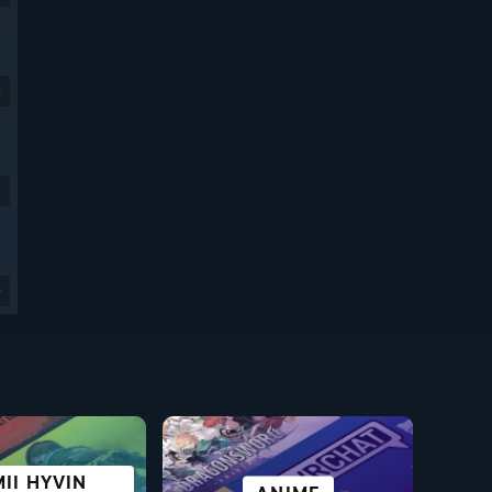
9
9
II HYVIN