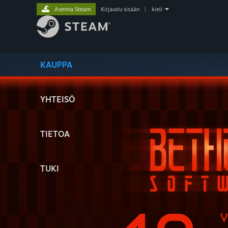
Asenna Steam
Kirjaudu sisään
|
kieli
KAUPPA
YHTEISÖ
TIETOA
TUKI