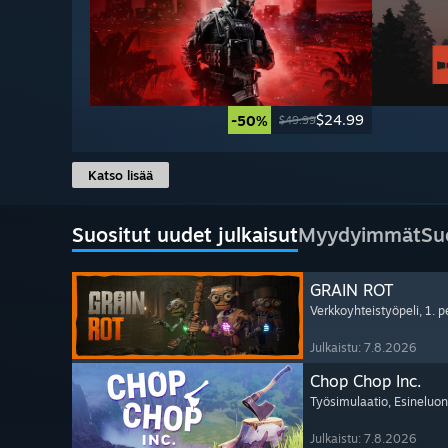
$24.99
-50%
$49.99
Katso lisää
Suositut uudet julkaisut
Myydyimmät
Su
GRAIN ROT
Verkkoyhteistyöpeli
, 1. 
Julkaistu: 7.8.2026
Chop Chop Inc.
Työsimulaatio
, Esineluon
Julkaistu: 7.8.2026