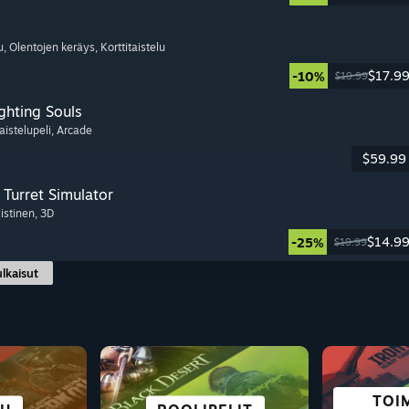
u
, Olentojen keräys
, Korttitaistelu
$17.9
-10%
$19.99
ghting Souls
aistelupeli
, Arcade
$59.99
Turret Simulator
listinen
, 3D
$14.9
-25%
$19.99
ulkaisut
TOIM