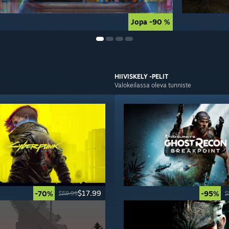
Jopa -90 %
Jopa -90 %
HIIVISKELY
-PELIT
Valokeilassa oleva tunniste
$17.99
-70%
-95%
$59.99
$