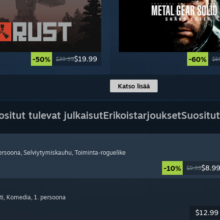
$19.99
-50%
-60%
$39.99
$6
Katso lisää
ositut tulevat julkaisut
Erikoistarjoukset
Suositut
persoona
, Selviytymiskauhu
, Toiminta-roguelike
$8.9
-10%
$9.99
ti
, Komedia
, 1. persoona
$12.99