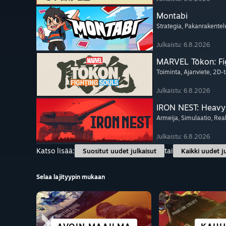
Montabi
Strategia
, Pakanrakentel
Julkaistu: 6.8.2026
MARVEL Tōkon: Fi
Toiminta
, Ajanviete
, 2D-t
Julkaistu: 6.8.2026
IRON NEST: Heavy 
Armeija
, Simulaatio
, Rea
Julkaistu: 6.8.2026
Katso lisää:
tai
Suositut uudet julkaisut
Kaikki uudet j
Selaa lajityypin mukaan
KAUPUNKI JA
SCIFI JA