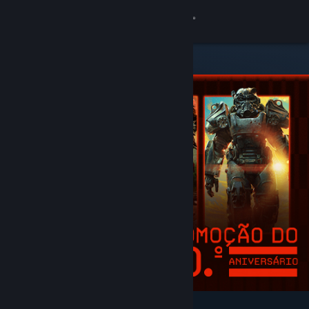
Iniciar sessão
Loja
Comunidade
Sobre
Apoio
Alterar idioma
Instala a app móvel do Steam
Ver versão para computadores
Recomendados e em destaque