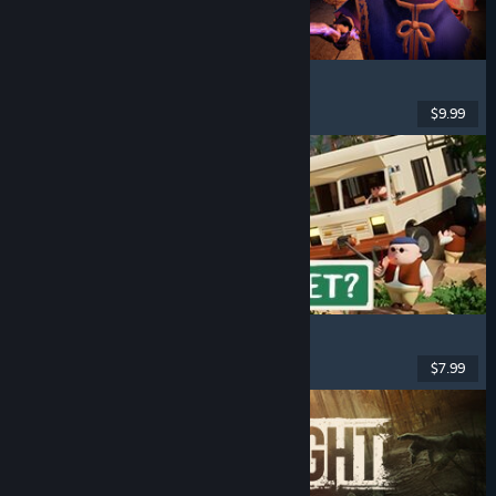
YAPYAP
Co-op Online
, Multijogador
, Terror
, Magia
$9.99
Lançado: 3 fev. 2026
RV There Yet?
Multijogador
, Co-op
, Engraçado
, Co-op Online
$7.99
Lançado: 21 out. 2025