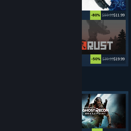
$34.99
$27.99
$59.99
$11.99
-20%
-80%
$29.99
$23.99
$39.99
$19.99
-20%
-50%
Ver mais
TIROS EM
TERCEIRA PESSOA
Marcador em destaque