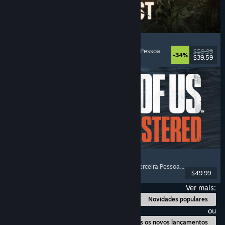
Dying Light: The Beast
Zombies
, Mundo Aberto
, Multijogador
, Primeira Pessoa
$59.99
-34%
$39.59
Lançado: 18 set. 2025
The Last of Us™ Parte II Remastered
História Excelente
, Pós-Apocalíptico
, Tiros em Terceira Pessoa
, Ação e Aventu
$49.99
Lançado: 3 abr. 2025
Ver mais:
Novidades populares
ou
Todos os novos lançamentos