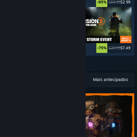
$49.99
$2.49
$59.99
$2.99
-95%
-95%
$69.99
$27.99
$29.99
$7.49
-60%
-75%
Ver mais
Novidades populares
Mais vendidos
Mais antecipados