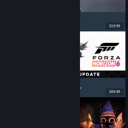
Dinoblade
Dinossauros
, Soulslike
, RPG de Ação
, Combate
$19.99
Lançado: 23 jul. 2026
Forza Horizon 6
Corridas
, Mundo Aberto
, Condução
, Multijogador
$69.99
Lançado: 18 mai. 2026