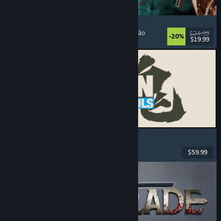
Approximately Up
Aventura
, Simulador Espacial
, Sandbox
, Simulação
$24.99
-20%
$19.99
Lançado: 6 ago. 2026
MARVEL Tōkon: Fighting Souls
Ação
, Casual
, Luta 2D
, Arcade
$59.99
Lançado: 6 ago. 2026