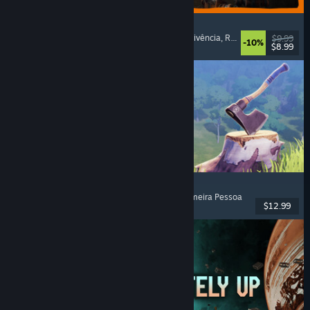
GRAIN ROT
Co-op Online
, Primeira Pessoa
, Terror de Sobrevivência
, Roguelike de Ação
$9.99
-10%
$8.99
Lançado: 7 ago. 2026
Chop Chop Inc.
Simulador de profissões
, Crafting
, Comédia
, Primeira Pessoa
$12.99
Lançado: 7 ago. 2026