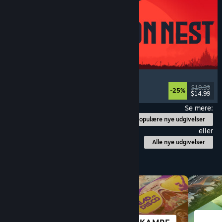
IRON NEST: Heavy Turret Simulator
Militær
, Simulation
, Realistisk
, 3D
$19.99
-25%
$14.99
Udgivet: 6. aug. 2026
Se mere:
Populære nye udgivelser
eller
Alle nye udgivelser
Gennemse efter kategori