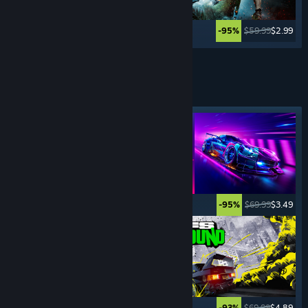
$39.99
$19.99
$59.99
$2.99
-50%
-95%
Se mere
SPORTSSPIL
Fremhævet tag
$5.99
$0.99
$69.99
$3.49
-83%
-95%
$29.99
$22.49
$69.99
$4.89
-25%
-93%