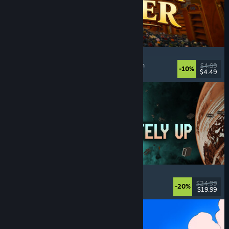
Cellar Keeper
Afslappende
, Casual
, Organisering
, Collectathon
$4.99
-10%
$4.49
Udgivet: 6. aug. 2026
Approximately Up
Eventyr
, Rumsimulator
, Sandkasse
, Simulation
$24.99
-20%
$19.99
Udgivet: 6. aug. 2026