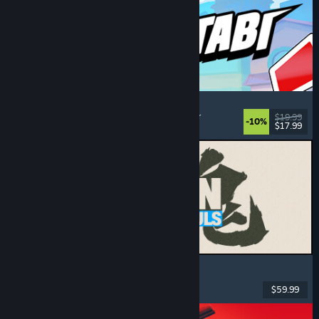
Montabi
Strategi
, Deckbuilding
, Væsensamler
, Kortbattler
$19.99
-10%
$17.99
Udgivet: 6. aug. 2026
MARVEL Tōkon: Fighting Souls
Action
, Casual
, 2D-slåskampe
, Arkade
$59.99
Udgivet: 6. aug. 2026