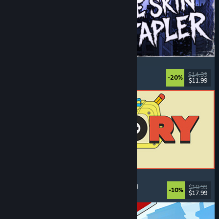
The Skin Stapler
Gangsimulator
, Action
, Horror
, Mørk komedie
$14.99
-20%
$11.99
Udgivet: 6. aug. 2026
ReStory: Chill Electronics Repairs
Jobsimulator
, Hyggeligt
, Management
, Økonomi
$19.99
-10%
$17.99
Udgivet: 6. aug. 2026