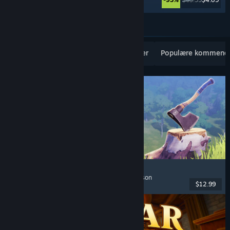
Se mere
Populære nye udgivelser
Topsællerter
Populære kommende
Chop Chop Inc.
Jobsimulator
, Konstruktion
, Komedie
, Førsteperson
$12.99
Udgivet: 7. aug. 2026