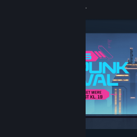
Log på
Butik
Fællesskab
Om
Support
Skift sprog
Hent Steam-mobilappen
Vis desktop-webside
Udvalgt og anbefalet