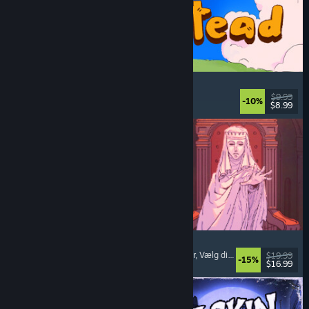
Spiritstead
Hyggeligt
, Bybebyggelse
, Inkrementelt
, Sødt
$9.99
-10%
$8.99
Udgivet: 6. aug. 2026
Sovereign Tower
Visuel roman
, Betydningsfulde valg
, Middelalder
, Vælg dit eget eventyr
$19.99
-15%
$16.99
Udgivet: 6. aug. 2026