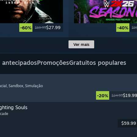
$27.99
-60%
-40%
$69.99
$9
Ver mais
 antecipados
Promoções
Gratuitos populares
cial
, Sandbox
, Simulação
$19.9
-20%
$24.99
ghting Souls
rcade
$59.99