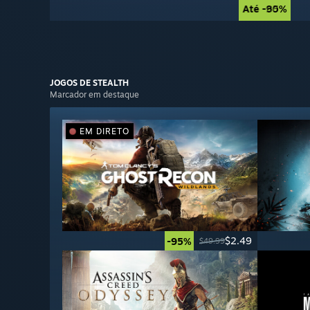
Até -90%
Até -85%
JOGOS DE
STEALTH
Marcador em destaque
EM DIRETO
$2.49
-95%
$49.99