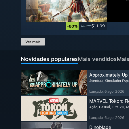
$11.99
-80%
$59.99
Ver mais
Novidades populares
Mais vendidos
Mais
Approximately Up
Aventura
, Simulador Espa
Lançado: 6 ago. 2026
MARVEL Tōkon: Fi
Ação
, Casual
, Luta 2D
, A
Lançado: 6 ago. 2026
Dinoblade