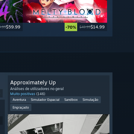
$59.99
$14.99
-70%
9.99
$49.99
Approximately Up
Análises de utilizadores no geral
9
Muito positivas
(146)
Aventura
Simulador Espacial
Sandbox
Simulação
Engraçado