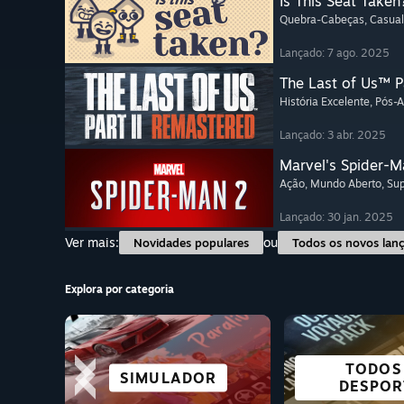
Is This Seat Taken
Quebra-Cabeças
, Casual
Lançado: 7 ago. 2025
The Last of Us™ P
História Excelente
, Pós-
Lançado: 3 abr. 2025
Marvel's Spider-M
Ação
, Mundo Aberto
, Su
Lançado: 30 jan. 2025
Ver mais:
ou
Novidades populares
Todos os novos lan
Explora por categoria
CIDADES E
TODOS
QUEBRA-CABEÇAS
COOPERATIVO
SIMULADOR
ROMANCE 
JOGOS DE
ANIM
COLONIZAÇÃO
DESPOR