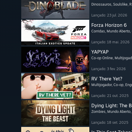
Dinossauros
, Soulslike
, 
Lançado: 23 jul. 2026
Forza Horizon 6
Corridas
, Mundo Aberto
,
Lançado: 18 mai. 2026
YAPYAP
Co-op Online
, Multijogad
Lançado: 3 fev. 2026
RV There Yet?
Multijogador
, Co-op
, En
Lançado: 21 out. 2025
Dying Light: The 
Zombies
, Mundo Aberto
Lançado: 18 set. 2025