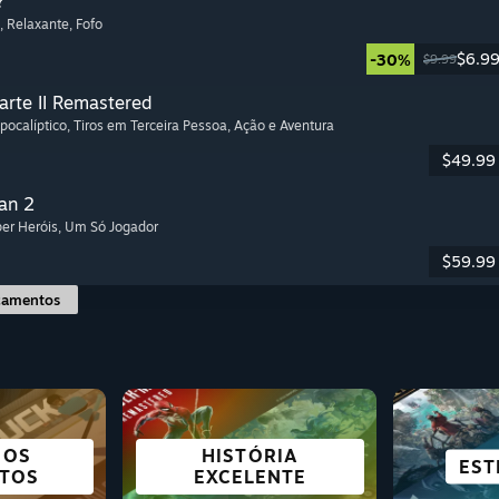
?
, Relaxante
, Fofo
$6.9
-30%
$9.99
arte II Remastered
Apocalíptico
, Tiros em Terceira Pessoa
, Ação e Aventura
$49.99
an 2
per Heróis
, Um Só Jogador
$59.99
çamentos
 OS
HISTÓRIA
EXCE
VISUAL
 R.V.
E
SOBREVIVÊNCIA
AVENTURA
RPG
EST
C
TOS
EXCELENTE