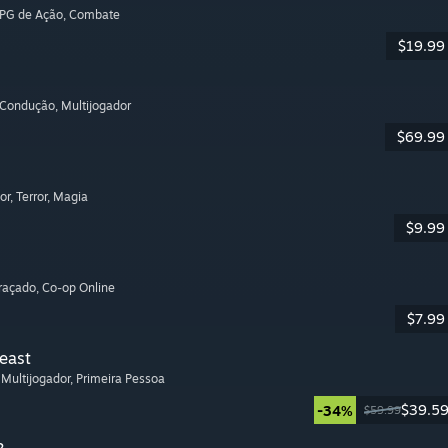
RPG de Ação
, Combate
$19.99
 Condução
, Multijogador
$69.99
or
, Terror
, Magia
$9.99
graçado
, Co-op Online
$7.99
Beast
, Multijogador
, Primeira Pessoa
$39.5
-34%
$59.99