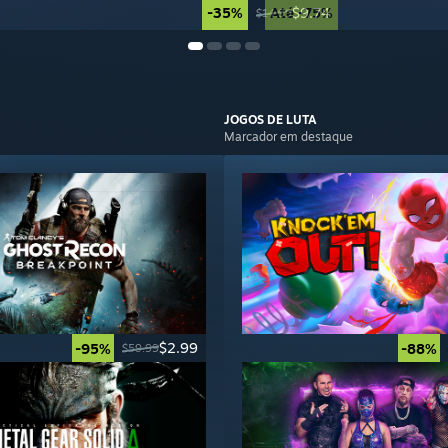
-35%
Até -75%
$9.74
$14.99
JOGOS DE
LUTA
Marcador em destaque
$2.99
-95%
-88%
$59.99