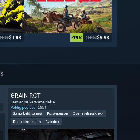
$4.89
$9.99
-75%
69.99
$39.99
is
GRAIN ROT
Samlet brukeranmeldelse
9
Veldig positive
(195)
Samarbeid på nett
Førsteperson
Overlevelsesskrekk
Roguelike-action
Bygging