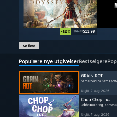
$11.99
-80%
$59.99
Se flere
Populære nye utgivelser
Bestselgere
Pop
GRAIN ROT
Samarbeid på nett
, Førs
Utgitt: 7. aug. 2026
Chop Chop Inc.
Jobbsimulering
, Konstru
Utgitt: 7. aug. 2026