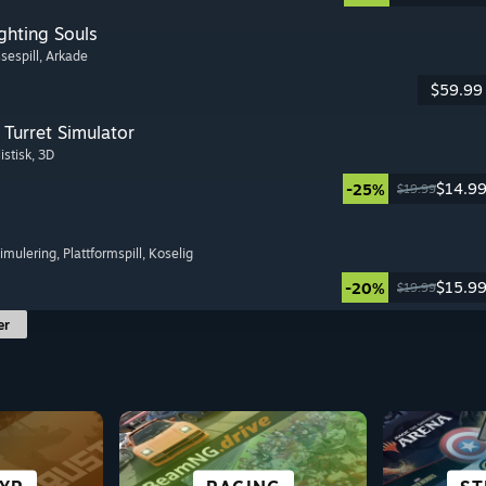
ghting Souls
sespill
, Arkade
$59.99
Turret Simulator
istisk
, 3D
$14.9
-25%
$19.99
simulering
, Plattformspill
, Koselig
$15.9
-20%
$19.99
er
 OG