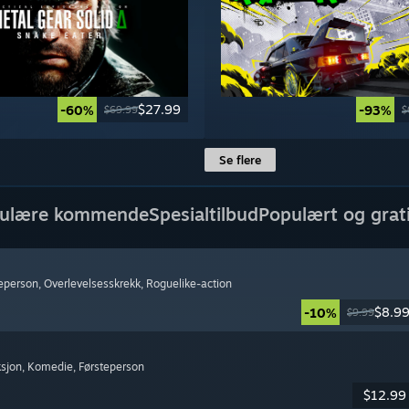
$27.99
-60%
-93%
$69.99
$
Se flere
ulære kommende
Spesialtilbud
Populært og grat
teperson
, Overlevelsesskrekk
, Roguelike-action
$8.9
-10%
$9.99
ksjon
, Komedie
, Førsteperson
$12.99