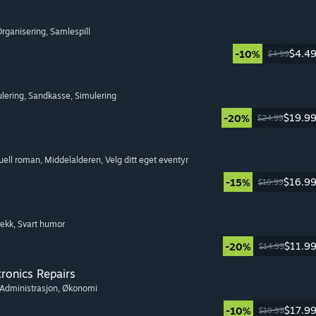
Organisering
, Samlespill
$4.4
-10%
$4.99
lering
, Sandkasse
, Simulering
$19.9
-20%
$24.99
suell roman
, Middelalderen
, Velg ditt eget eventyr
$16.9
-15%
$19.99
rekk
, Svart humor
$11.9
-20%
$14.99
tronics Repairs
 Administrasjon
, Økonomi
$17.9
-10%
$19.99