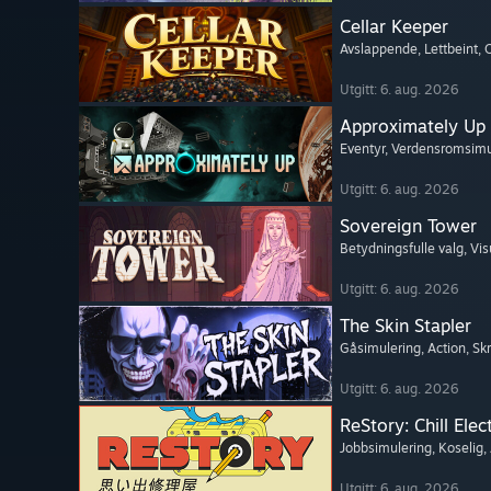
Cellar Keeper
Avslappende
, Lettbeint
, 
Utgitt: 6. aug. 2026
Approximately Up
Eventyr
, Verdensromsimu
Utgitt: 6. aug. 2026
Sovereign Tower
Betydningsfulle valg
, Vi
Utgitt: 6. aug. 2026
The Skin Stapler
Gåsimulering
, Action
, Sk
Utgitt: 6. aug. 2026
ReStory: Chill Elec
Jobbsimulering
, Koselig
,
Utgitt: 6. aug. 2026