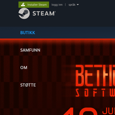
Installer Steam
logg inn
|
språk
BUTIKK
SAMFUNN
OM
STØTTE