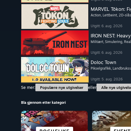
MARVEL Tōkon: Fi
Action
, Lettbeint
, 2D-slås
Utgitt: 6. aug. 2026
IRON NEST: Heavy 
Militært
, Simulering
, Real
Utgitt: 6. aug. 2026
Doloc Town
Pikselgrafikk
, Landbruks
Utgitt: 5. aug. 2026
Se mer:
eller
Populære nye utgivelser
Alle nye utgivels
Bla gjennom etter kategori
VIRTUELL
SCI-FI