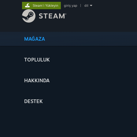
Steam'i Yükleyin
giriş yap
|
dil
MAĞAZA
TOPLULUK
HAKKINDA
DESTEK