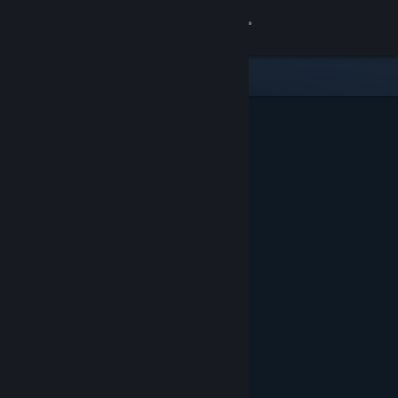
登入
商店
社群
關於
客服
變更語言
取得 Steam 行動應用程式
檢視電腦版網頁