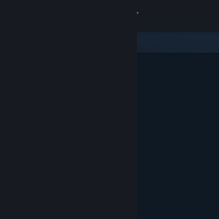
Σύνδεση
Κατάστημα
Κοινότητα
Σχετικά
Υποστήριξη
Αλλαγή γλώσσας
Αποκτήστε την εφαρμογή Steam για κινητές συσκευές
Προβολή ιστοσελίδας για υπολογιστές