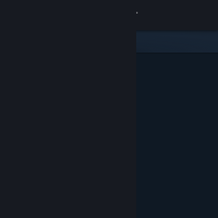
Вписване
Магазин
Общност
Относно
Поддръжка
Смяна на езика
Сдобийте се с мобилното Steam приложение
Преглед на сайта за настолни компютри