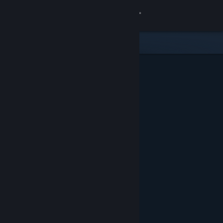
Iniciar sessão
Loja
Comunidade
Sobre
Suporte
Alterar idioma
Baixe o aplicativo móvel do Steam
Ver versão para computadores