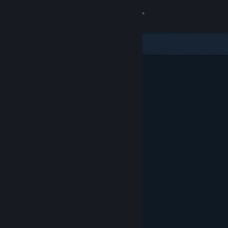
Logga in
Butik
Gemenskap
Om
Support
Byt språk
Skaffa Steams mobilapp
Se skrivbordswebbplats