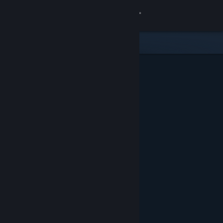
Iniciar sesión
Tienda
Comunidad
Acerca de
Soporte
Cambiar idioma
Obtener la aplicación de Steam Mobile
Ver versión clásica