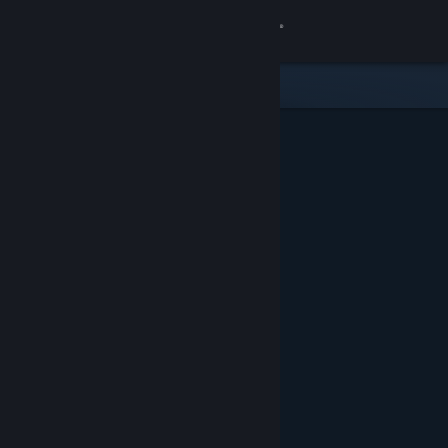
Bejelentkezés
Áruház
Közösség
Névjegy
Támogatás
Nyelvváltás
A Steam mobilalkalmazás beszerzése
Asztali weboldalra váltás