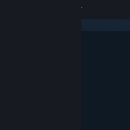
Accedi
Negozio
Comunità
Informazioni
Assistenza
Cambia la lingua
Ottieni l'app mobile di Steam
Visualizza il sito web per desktop