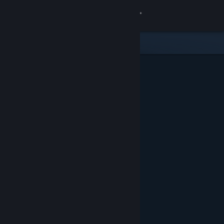
Se connecter
Magasin
Communauté
À propos
Support
Changer la langue
Télécharger l'application mobile Steam
Voir version ordi. du site