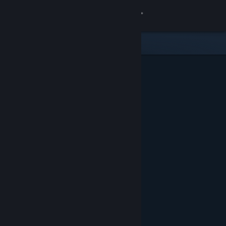
Conectează-te
Magazin
Comunitate
Despre
Asistență
Schimbă limba
Obține aplicația Steam pentru dispozitive mobile
Vezi site în versiunea pentru desktop