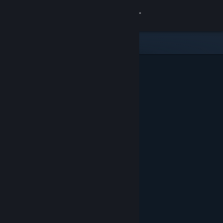
Přihlásit se
Obchod
Komunita
Informace
Podpora
Změnit jazyk
Mobilní aplikace služby Steam
Desktopová verze stránky