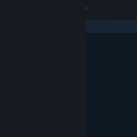
Iniciar sessão
Loja
Comunidade
Sobre
Suporte
Alterar idioma
Baixe o aplicativo móvel do Steam
Ver versão para computadores