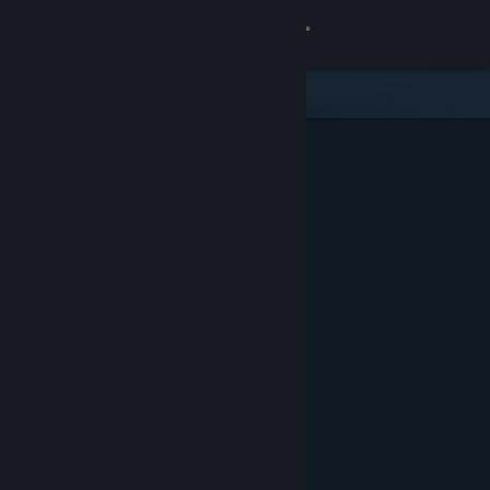
Anmelden
Shop
Community
Info
Support
Sprache ändern
Steam-Mobile-App herunterladen
Desktopversion anzeigen