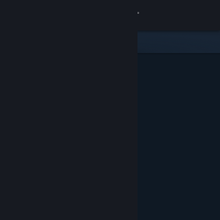
Se connecter
Magasin
Communauté
À propos
Support
Changer la langue
Télécharger l'application mobile Steam
Voir version ordi. du site