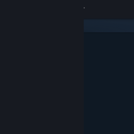
Bejelentkezés
Áruház
Közösség
Névjegy
Támogatás
Nyelvváltás
A Steam mobilalkalmazás beszerzése
Asztali weboldalra váltás