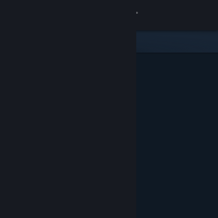
Inloggen
Winkel
Community
Over
Ondersteuning
Taal wijzigen
Download de mobiele Steam-app
Desktopwebsite weergeven