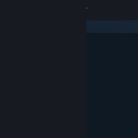
Iniciar sessão
Loja
Comunidade
Sobre
Apoio
Alterar idioma
Instala a app móvel do Steam
Ver versão para computadores