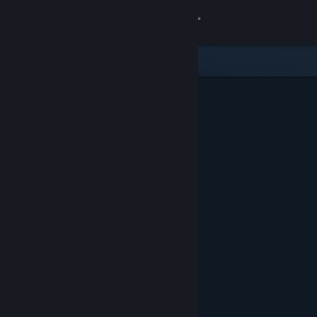
Zaloguj się
Sklep
Społeczność
Informacje
Wsparcie
Zmień język
Pobierz aplikację mobilną Steam
Wersja przeglądarkowa