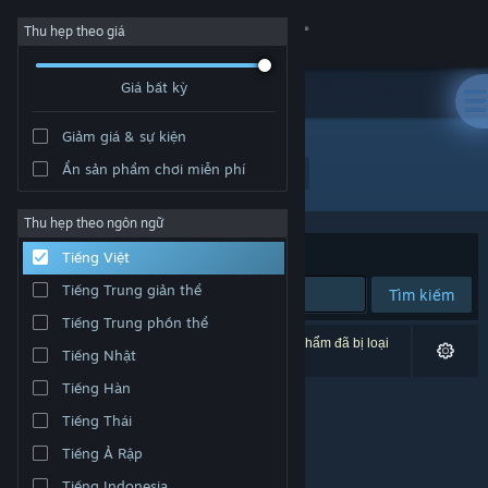
Đăng nhập
Thu hẹp theo giá
Giá bất kỳ
Cửa hàng
Giảm giá & sự kiện
Cộng đồng
Ẩn sản phẩm chơi miễn phí
Nhà phát hành: Ginormocorp Holdings Ltd
Thông tin
Thu hẹp theo ngôn ngữ
Xếp theo
Độ liên quan
Tiếng Việt
Hỗ trợ
Tiếng Trung giản thể
Tìm kiếm
Tiếng Trung phồn thể
Thay đổi ngôn ngữ
0 kết quả phù hợp tìm kiếm của bạn. 2 tựa sản phẩm đã bị loại
Tiếng Nhật
trừ dựa trên tùy chỉnh của bạn.
Cài ứng dụng Steam di động
Tiếng Hàn
Tiếng Thái
Xem web cho desktop
Tiếng Ả Rập
Tiếng Indonesia