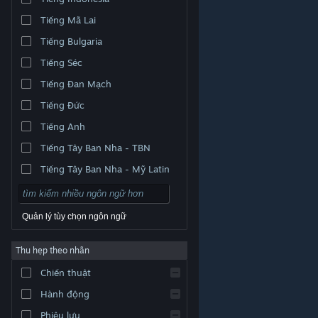
Tiếng Mã Lai
Tiếng Bulgaria
Tiếng Séc
Tiếng Đan Mạch
Tiếng Đức
Tiếng Anh
Tiếng Tây Ban Nha - TBN
Tiếng Tây Ban Nha - Mỹ Latin
Quản lý tùy chọn ngôn ngữ
Thu hẹp theo nhãn
© Valve Corporation. Bảo lưu mọi quyền. Tất cả các
Chiến thuật
thương hiệu là tài sản của chủ sở hữu tương ứng tại
Hoa Kỳ và các quốc gia khác.
Chính sách bảo mật
|
Pháp lý
|
Hỗ trợ tiếp cận
|
Thỏa thuận người đăng
Hành động
ký Steam
|
Hoàn tiền
|
Về cookie
Phiêu lưu