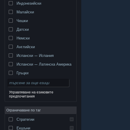
Индонезийски
Малайски
Чешки
Датски
Немски
Английски
Испански — Испания
Испански — Латинска Америка
Гръцки
Управляване на езиковите
предпочитания
© Valve Corporation. Всички права запазени. Всички
търговски марки принадлежат на съответните им
Ограничаване по таг
собственици в САЩ и други страни.
Декларация за
поверителност
|
Юридическа информация
|
Достъпност
|
Условия за ползване на Steam
|
Стратегии
Възстановявания
|
Бисквитки
Екшъни