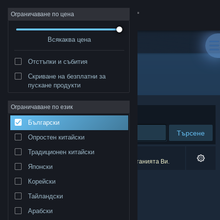
Вписване
Ограничаване по цена
Всякаква цена
Магазин
Отстъпки и събития
Общност
Скриване на безплатни за
Издател: Ginormocorp Holdings Ltd
пускане продукти
Относно
Ограничаване по език
Сортиране по
Съответстване
Български
Поддръжка
Търсене
Опростен китайски
Смяна на езика
Традиционен китайски
0 резултата съответстват на търсенето Ви.
2 заглавия бяха изключени спрямо предпочитанията Ви.
Японски
Сдобийте се с мобилното Steam приложение
Корейски
Преглед на сайта за настолни компютри
Тайландски
Арабски