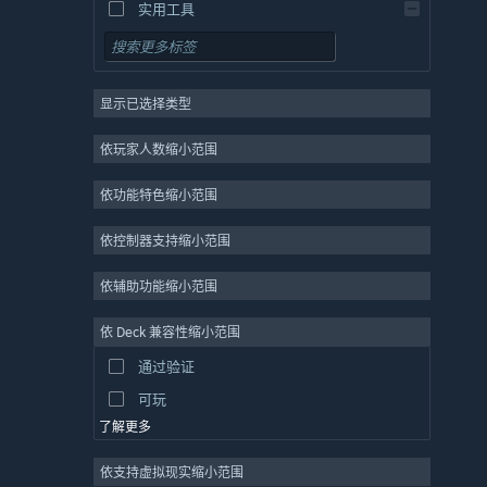
实用工具
免费开玩
角色扮演
显示已选择类型
大型多人在线
独立
依玩家人数缩小范围
抢先体验
依功能特色缩小范围
休闲
模拟
依控制器支持缩小范围
竞速
依辅助功能缩小范围
体育
依 Deck 兼容性缩小范围
视频制作
通过验证
照片编辑
可玩
了解更多
依支持虚拟现实缩小范围