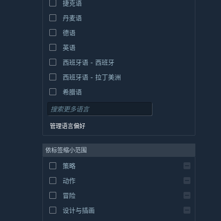
捷克语
丹麦语
德语
英语
西班牙语 - 西班牙
西班牙语 - 拉丁美洲
希腊语
管理语言偏好
依标签缩小范围
策略
动作
冒险
设计与插画