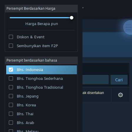
Login
Persempit Berdasarkan Harga
Harga Berapa pun
Toko
Diskon & Event
Komunitas
Sembunyikan item F2P
Penerbit: Ginormocorp Holdings Ltd
Tentang
Persempit berdasarkan bahasa
Berdasarkan
Relevansi
Bhs. Indonesia
Bantuan
Bhs. Tionghoa Sederhana
Cari
Bhs. Tionghoa Tradisional
Ubah bahasa
0 hasil cocok dengan pencarianmu. 2 produk tidak disertakan
Bhs. Jepang
berdasarkan preferensimu.
Dapatkan Aplikasi Seluler Steam
Bhs. Korea
Bhs. Thai
Lihat situs web desktop
Bhs. Arab
Bhs. Melayu