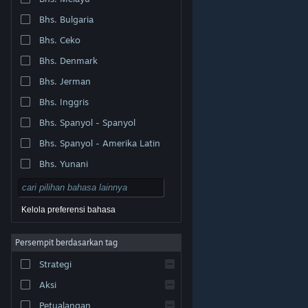
Bhs. Bulgaria
Bhs. Ceko
Bhs. Denmark
Bhs. Jerman
Bhs. Inggris
Bhs. Spanyol - Spanyol
Bhs. Spanyol - Amerika Latin
Bhs. Yunani
Kelola preferensi bahasa
Persempit berdasarkan tag
© Valve Corporation. Hak cipta dilindungi Undang-
Strategi
Undang. Semua merek dagang merupakan hak pemilik
dari negara AS dan negara lainnya.
Kebijakan Privasi
|
Legal
|
Aksesibilitas
|
Perjanjian Pelanggan Steam
Aksi
|
Pengembalian Dana
|
Cookie
Petualangan