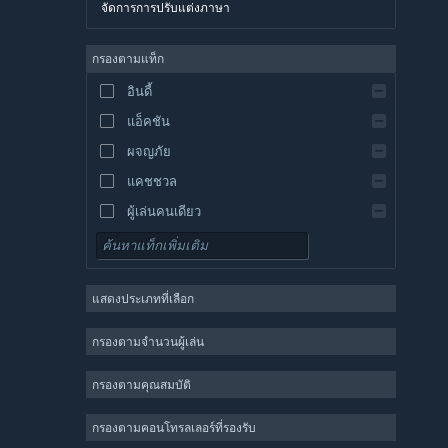
จัดการการปรับแต่งภาษา
อังกฤษ
สเปน
กรองตามแท็ก
สเปน-ลาตินอเมริกา
อินดี้
กรีก
แอ็คชัน
ผจญภัย
แคชชวล
ผู้เล่นคนเดียว
จำลองสถานการณ์
เกมสวมบทบาท
แสดงประเภทที่เลือก
กลยุทธ์
2 มิติ
กรองตามจำนวนผู้เล่น
เล่นระหว่างการพัฒนา
กรองตามคุณสมบัติ
3 มิติ
เล่นฟรี
กรองตามคอนโทรลเลอร์ที่รองรับ