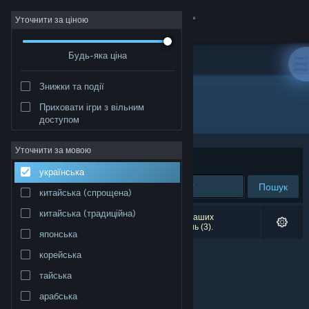
Увійти
Уточнити за ціною
Будь-яка ціна
Крамниця
Знижки та події
Спільнота
Приховати ігри з вільним
Розробник: Chroma Coda
доступом
Інформація
Уточнити за мовою
Упорядкувати
за доречністю
українська
Підтримка
Пошук
китайська (спрощена)
Змінити мову
китайська (традиційна)
Результатів вашого пошуку: 0. Відповідно до ваших
уподобань було виключено кілька найменувань (3).
японська
Завантажити мобільний застосунок Steam
корейська
Переглянути повну версію
тайська
арабська