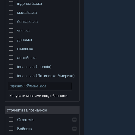
індонезійська
малайська
болгарська
чеська
данська
німецька
англійська
іспанська (Іспанія)
іспанська (Латинська Америка)
Керувати мовними вподобаннями
Уточнити за позначкою
© Valve Corporation. Усі права захищено. Усі
торговельні марки є власністю відповідних власників
у США та інших країнах.
Політика конфіденційності
|
Стратегія
Юридична інформація
|
Доступність
|
Угода
підписника Steam
|
Повернення коштів
|
Файли
cookie
Бойовик