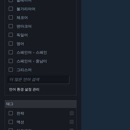
불가리아어
체코어
덴마크어
독일어
영어
스페인어 - 스페인
스페인어 - 중남미
그리스어
언어 환경 설정 관리
태그
© Valve Corporation. 모든 권리 보유. 모든 상표는 미국
전략
및 기타 국가에서 각각 해당 소유자의 재산입니다.
개인정
보 처리방침
|
법적 고지
|
접근성
|
Steam 이용 약관
|
환불
|
쿠키
액션