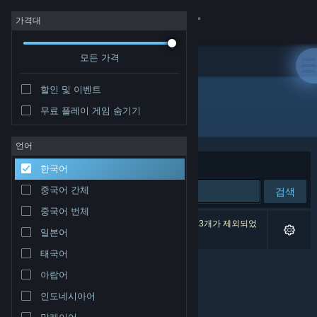
로그인
가격대
모든 가격
상점
할인 및 이벤트
커뮤니티
무료 플레이 게임 숨기기
개발자: Chroma Coda
정보
언어
정렬 기준
연관성
한국어
지원
중국어 간체
검색
중국어 번체
언어 변경
검색 결과가 0개 있습니다. 환경 설정에 따라 게임 3개가 제외되었
일본어
습니다.
Steam 모바일 앱 다운로드
태국어
아랍어
PC 웹사이트 보기
인도네시아어
말레이어