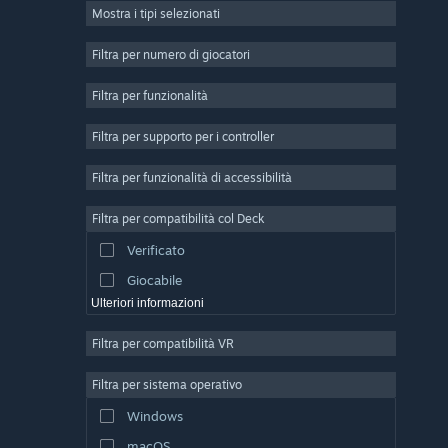
Mostra i tipi selezionati
Multigiocatore di massa
Indie
Filtra per numero di giocatori
Accesso anticipato
Filtra per funzionalità
Passatempo
Filtra per supporto per i controller
Simulazione
Corse
Filtra per funzionalità di accessibilità
Sport
Filtra per compatibilità col Deck
Produzione di video
Verificato
Fotoritocco
Giocabile
Ulteriori informazioni
Filtra per compatibilità VR
Filtra per sistema operativo
Windows
macOS