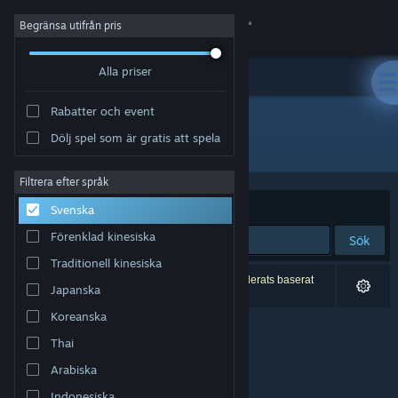
Logga in
Begränsa utifrån pris
Alla priser
Butik
Rabatter och event
Gemenskap
Dölj spel som är gratis att spela
Utvecklare: Chroma Coda
Om
Filtrera efter språk
Sortera efter
Relevans
Svenska
Support
Förenklad kinesiska
Sök
Traditionell kinesiska
Byt språk
0 träffar matchade din sökning. 3 titlar har exkluderats baserat
Japanska
på dina preferenser.
Skaffa Steams mobilapp
Koreanska
Thai
Se skrivbordswebbplats
Arabiska
Indonesiska