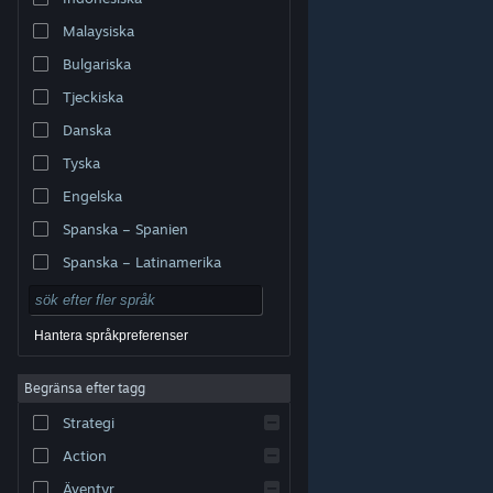
Malaysiska
Bulgariska
Tjeckiska
Danska
Tyska
Engelska
Spanska – Spanien
Spanska – Latinamerika
Hantera språkpreferenser
Begränsa efter tagg
© Valve Corporation. Alla rättigheter förbehållna. Alla
Strategi
varumärken tillhör respektive ägare i USA och andra
länder.
Integritetspolicy
|
Juridisk information
|
Tillgänglighet
|
Steams abonnentavtal
|
Action
Återbetalningar
|
Cookies
Äventyr