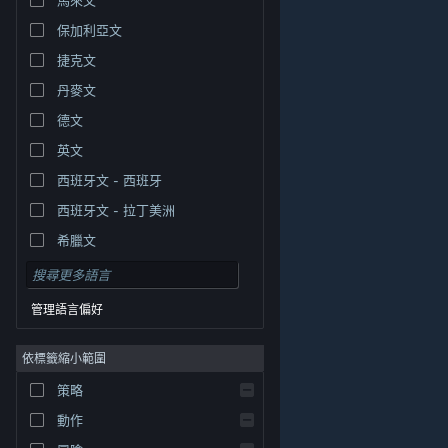
保加利亞文
捷克文
丹麥文
德文
英文
西班牙文 - 西班牙
西班牙文 - 拉丁美洲
希臘文
管理語言偏好
依標籤縮小範圍
© Valve Corporation. 版權所有。所有商標皆為個別所有
策略
權人在美國與其它國家（地區）之財產。
隱私權政策
|
法律聲明
|
輔助功能
|
Steam 訂戶協議
|
退款
|
動作
Cookie