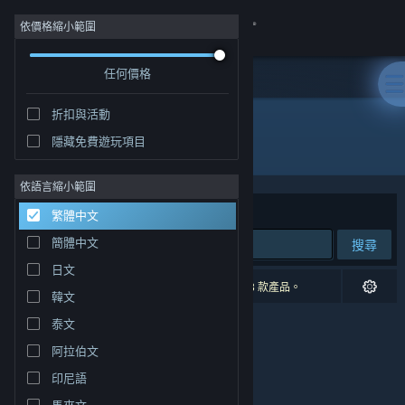
登入
依價格縮小範圍
任何價格
商店
折扣與活動
社群
隱藏免費遊玩項目
開發人員: Chroma Coda
關於
依語言縮小範圍
排序依據
相關性
繁體中文
客服
簡體中文
搜尋
日文
變更語言
0 項相符的搜尋結果。 已根據您的偏好設定排除 3 款產品。
韓文
取得 Steam 行動應用程式
泰文
阿拉伯文
檢視電腦版網頁
印尼語
馬來文