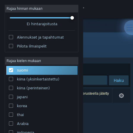
Kirjaudu sisään
Rajaa hinnan mukaan
Ei hintarajoitusta
Kauppa
Alennukset ja tapahtumat
Yhteisö
Piilota ilmaispelit
Kehittäjä: Chroma Coda
Tietoa
Rajaa kielen mukaan
Järjestelyperuste
Osuvuus
suomi
Tuki
kiina (yksinkertaistettu)
Haku
kiina (perinteinen)
Vaihda kieli
0 tulosta vastaa hakuasi. 3 peliä on asetustesi perusteella jätetty
japani
pois.
Hanki Steam-mobiilisovellus
korea
thai
Näytä työpöytäsivusto
Arabia
indonesia