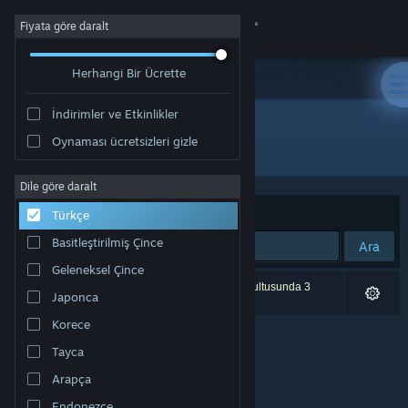
Giriş yap
Fiyata göre daralt
Herhangi Bir Ücrette
Mağaza
İndirimler ve Etkinlikler
Topluluk
Oynaması ücretsizleri gizle
Yayıncı: ギュルダンゲームズ
Hakkında
Dile göre daralt
Sırala
Uygunluk
Türkçe
Destek
Basitleştirilmiş Çince
Ara
Geleneksel Çince
Dili değiştir
0 sonuç aramanızla eşleşiyor. Tercihleriniz doğrultusunda 3
Japonca
ürün dâhil edilmedi.
Steam mobil uygulamasını yükle
Korece
Tayca
Masaüstü internet sitesini görüntüle
Arapça
Endonezce