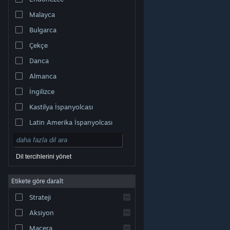
Malayca
Bulgarca
Çekçe
Danca
Almanca
İngilizce
Kastilya İspanyolcası
Latin Amerika İspanyolcası
Dil tercihlerini yönet
Etikete göre daralt
© Valve Corporation. Tüm hakları saklıdır. Tüm ticari
Strateji
markalar, ABD ve diğer ülkelerde ilgili sahiplerinin
mülkiyetindedir.
Gizlilik Politikası
|
Yasal Bilgi
|
Erişilebilirlik
|
Steam Abonelik Sözleşmesi
|
İadeler
|
Aksiyon
Çerezler
Macera