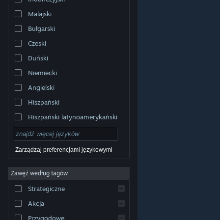
Malajski
Bułgarski
Czeski
Duński
Niemiecki
Angielski
Hiszpański
Hiszpański latynoamerykański
Zarządzaj preferencjami językowymi
Zawęź według tagów
© Valve Corporation. Wszelkie prawa zastrzeżone.
Wszystkie znaki handlowe są własnością ich prawnych
Strategiczne
właścicieli w Stanach Zjednoczonych i innych krajach.
Polityka prywatności
|
Informacje prawne
|
Ułatwienia
dostępu
|
Umowa użytkownika Steam
|
Zwrot
Akcja
pieniędzy
|
Ciasteczka
Przygodowe