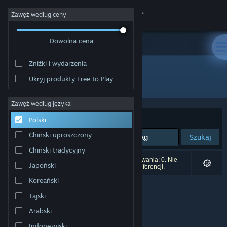
Zaloguj się
Zawęź według ceny
Dowolna cena
Sklep
Zniżki i wydarzenia
Społeczność
Ukryj produkty Free to Play
Wydawca: ギュルダンゲームズ
Informacje
Zawęź według języka
Sortuj według:
Trafność
Polski
Wsparcie
Chiński uproszczony
Szukaj
Chiński tradycyjny
Zmień język
Liczba wyników pasujących do twojego wyszukiwania: 0. Nie
Japoński
uwzględniono 3 tytułów na podstawie twoich preferencji.
Pobierz aplikację mobilną Steam
Koreański
Tajski
Wersja przeglądarkowa
Arabski
Indonezyjski