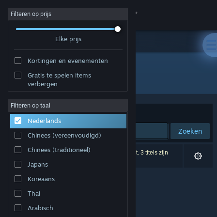
Inloggen
Filteren op prijs
Elke prijs
Winkel
Kortingen en evenementen
Community
Gratis te spelen items
Uitgever: ギュルダンゲームズ
verbergen
Over
Filteren op taal
Sorteren op
Relevantie
Nederlands
Ondersteuning
Zoeken
Chinees (vereenvoudigd)
Taal wijzigen
Chinees (traditioneel)
0 resultaten komen overeen met je zoekopdracht. 3 titels zijn
uitgesloten op basis van je voorkeuren.
Japans
Download de mobiele Steam-app
Koreaans
Desktopwebsite weergeven
Thai
Arabisch