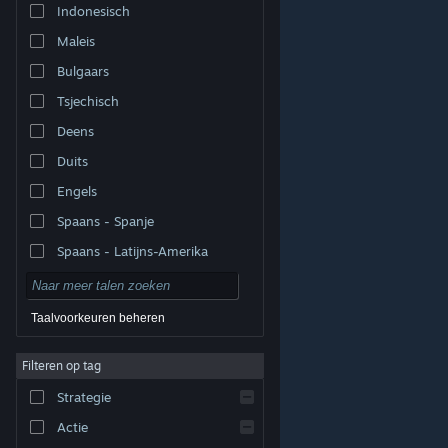
Indonesisch
Maleis
Bulgaars
Tsjechisch
Deens
Duits
Engels
Spaans - Spanje
Spaans - Latijns-Amerika
Taalvoorkeuren beheren
Filteren op tag
© Valve Corporation. Alle rechten voorbehouden. Alle
handelsmerken zijn eigendom van hun respectieve
eigenaren in de Verenigde Staten en andere landen.
Strategie
Privacybeleid
|
Juridische informatie
|
Toegankelijkheid
|
Steam Subscriber Agreement
|
Terugbetalingen
|
Cookies
Actie