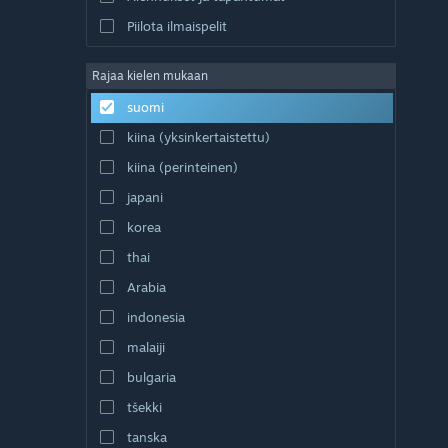
Piilota ilmaispelit
Rajaa kielen mukaan
suomi
kiina (yksinkertaistettu)
kiina (perinteinen)
japani
korea
thai
Arabia
indonesia
malaiji
bulgaria
tšekki
tanska