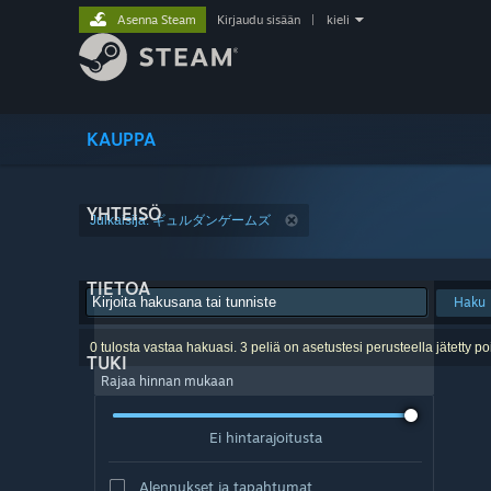
Asenna Steam
Kirjaudu sisään
|
kieli
KAUPPA
YHTEISÖ
Julkaisija: ギュルダンゲームズ
TIETOA
Haku
0 tulosta vastaa hakuasi. 3 peliä on asetustesi perusteella jätetty po
TUKI
Rajaa hinnan mukaan
Ei hintarajoitusta
Alennukset ja tapahtumat