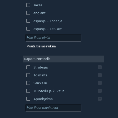
saksa
englanti
espanja – Espanja
espanja – Lat. Am.
Muuta kieliasetuksia
Rajaa tunnisteella
Strategia
Toiminta
Seikkailu
Muotoilu ja kuvitus
Apuohjelma
Pelaa ilmaiseksi
Roolipeli