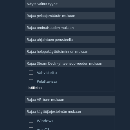
Näytä valitut tyypit
Massiivinen moninpeli
Indie
Rajaa pelaajamäärän mukaan
Early Access
Rajaa ominaisuuden mukaan
Ajanviete
Rajaa ohjaintuen perusteella
Simulaatio
Kilpa-ajo
Rajaa helppokäyttötoiminnon mukaan
Urheilu
Rajaa Steam Deck -yhteensopivuuden mukaan
Videotuotanto
Vahvistettu
Kuvankäsittely
Pelattavissa
Lisätietoa
Rajaa VR-tuen mukaan
Rajaa käyttöjärjestelmän mukaan
Windows
macOS