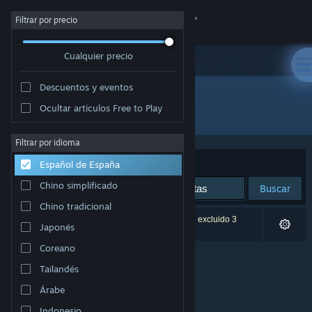
Iniciar sesión
Filtrar por precio
Cualquier precio
Tienda
Descuentos y eventos
Comunidad
Ocultar artículos Free to Play
Editor: ギュルダンゲームズ
Acerca de
Filtrar por idioma
Ordenar por
Relevancia
Español de España
Soporte
Chino simplificado
Buscar
Chino tradicional
Cambiar idioma
0 resultados coinciden con la búsqueda. Se han excluido 3
Japonés
títulos basándose en tus preferencias.
Descargar Steam Mobile
Coreano
Tailandés
Ver versión clásica
Árabe
Indonesio