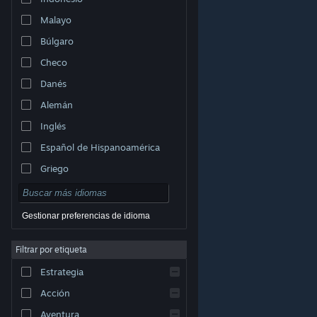
Malayo
Búlgaro
Checo
Danés
Alemán
Inglés
Español de Hispanoamérica
Griego
Gestionar preferencias de idioma
Filtrar por etiqueta
© Valve Corporation. Todos los derechos reservados.
Todas las marcas registradas pertenecen a sus
Estrategia
respectivos dueños en EE. UU. y otros países.
Política
de Privacidad
|
Información legal
|
Accesibilidad
|
Acuerdo de Suscriptor a Steam
|
Reembolsos
|
Acción
Cookies
Aventura