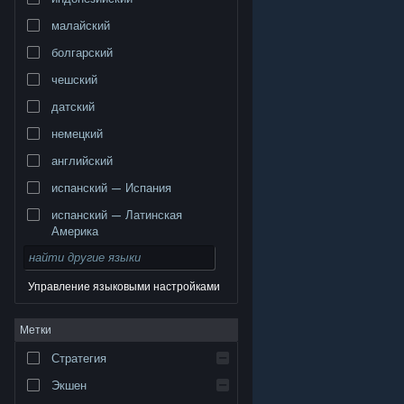
малайский
болгарский
чешский
датский
немецкий
английский
испанский — Испания
испанский — Латинская
Америка
Управление языковыми настройками
© Valve Corporation. Все права сохранены. Все
Метки
торговые марки являются собственностью
соответствующих владельцев в США и других
странах.
Политика конфиденциальности
|
Стратегия
Правовая информация
|
Доступность
|
Соглашение подписчика Steam
|
Возврат средств
|
Файлы cookie
Экшен