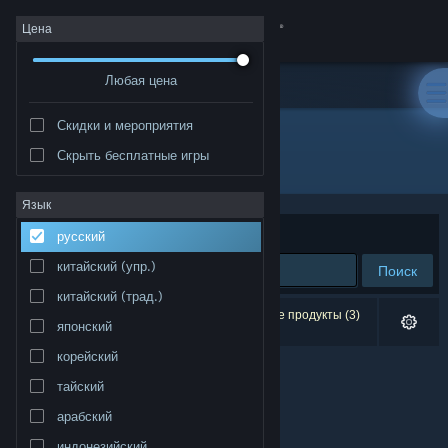
Войти
Цена
Любая цена
Магазин
Скидки и мероприятия
Сообщество
Скрыть бесплатные игры
Издатель: ギュルダンゲームズ
Информация
Язык
Сортировать по
релевантности
русский
Поддержка
китайский (упр.)
Поиск
китайский (трад.)
Изменить язык
Результатов по вашему запросу: 0. Некоторые продукты (3)
японский
скрыты согласно вашим настройкам.
Скачать мобильное приложение Steam
корейский
тайский
Полная версия
арабский
индонезийский