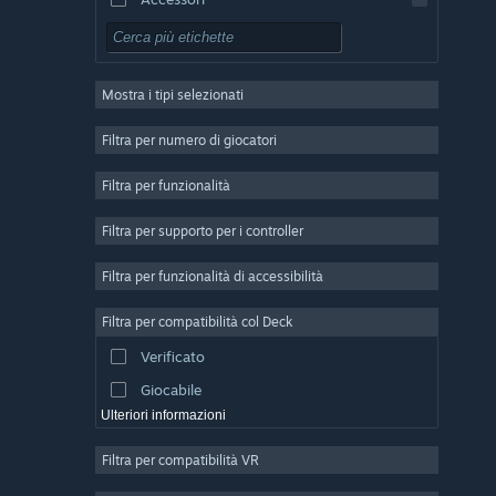
Free-to-Play
GDR
Mostra i tipi selezionati
Multigiocatore di massa
Indie
Filtra per numero di giocatori
Accesso anticipato
Filtra per funzionalità
Passatempo
Filtra per supporto per i controller
Simulazione
Corse
Filtra per funzionalità di accessibilità
Sport
Filtra per compatibilità col Deck
Produzione di video
Verificato
Fotoritocco
Giocabile
Ulteriori informazioni
Filtra per compatibilità VR