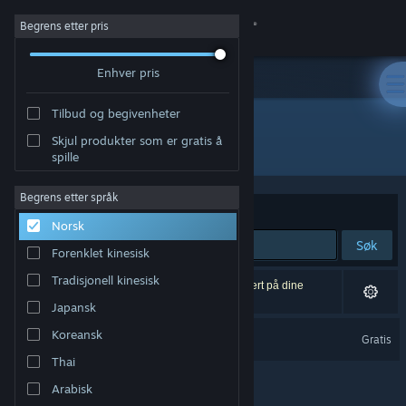
Logg inn
Begrens etter pris
Enhver pris
Butikk
Tilbud og begivenheter
Samfunn
Skjul produkter som er gratis å
Utgiver: Camex Games
spille
Om
Begrens etter språk
Sorter etter
Relevans
Norsk
Kundestøtte
Søk
Forenklet kinesisk
Bytt språk
Tradisjonell kinesisk
1 treff på søket. 3 produkter er blitt utelukket basert på dine
innstillinger.
Japansk
Skaff deg Steam-appen på mobil
Arena Tactics
Koreansk
Gratis
Vis skrivebordsversjon
Thai
Arabisk