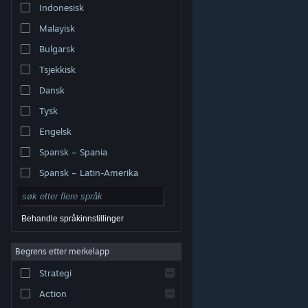
Indonesisk
Malayisk
Bulgarsk
Tsjekkisk
Dansk
Tysk
Engelsk
Spansk – Spania
Spansk – Latin-Amerika
Behandle språkinnstillinger
Begrens etter merkelapp
© Valve Corporation. Alle rettigheter reservert. Alle
varemerker tilhører sine respektive eiere i USA og andre
Strategi
land.
Retningslinjer for personvern
|
Juridisk
|
Tilgjengelighet
|
Steams abonnementsavtale
|
Refusjoner
|
Informasjonskapsler
Action