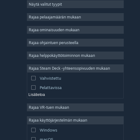
Näytä valitut tyypit
Massiivinen moninpeli
Indie
Rajaa pelaajamäärän mukaan
Early Access
Rajaa ominaisuuden mukaan
Ajanviete
Rajaa ohjaintuen perusteella
Simulaatio
Kilpa-ajo
Rajaa helppokäyttötoiminnon mukaan
Urheilu
Rajaa Steam Deck -yhteensopivuuden mukaan
Videotuotanto
Vahvistettu
Kuvankäsittely
Pelattavissa
Lisätietoa
Rajaa VR-tuen mukaan
Rajaa käyttöjärjestelmän mukaan
Windows
macOS