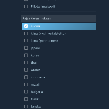
Piilota ilmaispelit
Rajaa kielen mukaan
suomi
kiina (yksinkertaistettu)
kiina (perinteinen)
japani
korea
thai
Arabia
indonesia
malaiji
bulgaria
tšekki
tanska