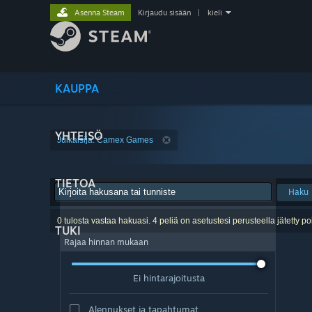
Asenna Steam
Kirjaudu sisään
|
kieli
KAUPPA
YHTEISÖ
Julkaisija: Camex Games
TIETOA
Haku
0 tulosta vastaa hakuasi. 4 peliä on asetustesi perusteella jätetty po
TUKI
Rajaa hinnan mukaan
Ei hintarajoitusta
Alennukset ja tapahtumat