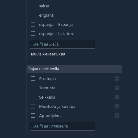
saksa
englanti
espanja – Espanja
espanja – Lat. Am.
Muuta kieliasetuksia
Rajaa tunnisteella
Strategia
Toiminta
Seikkailu
Muotoilu ja kuvitus
Apuohjelma
Pelaa ilmaiseksi
Roolipeli