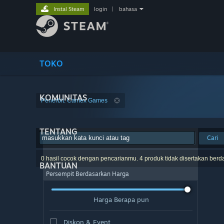
Instal Steam
login
|
bahasa
TOKO
KOMUNITAS
Penerbit: Camex Games
TENTANG
Cari
0 hasil cocok dengan pencarianmu. 4 produk tidak disertakan berd
BANTUAN
Persempit Berdasarkan Harga
Harga Berapa pun
Diskon & Event