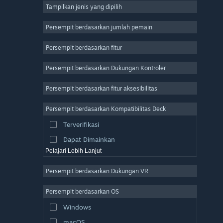
Tampilkan jenis yang dipilih
MMO
Indie
Persempit berdasarkan jumlah pemain
Akses Dini
Persempit berdasarkan fitur
Kasual
Persempit berdasarkan Dukungan Kontroler
Simulasi
Balapan
Persempit berdasarkan fitur aksesibilitas
Olahraga
Persempit berdasarkan Kompatibilitas Deck
Produksi Video
Terverifikasi
Pengeditan Foto
Dapat Dimainkan
Pelajari Lebih Lanjut
Persempit berdasarkan Dukungan VR
Persempit berdasarkan OS
Windows
macOS