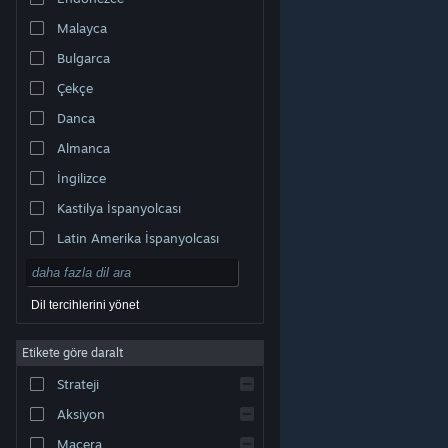
Malayca
Bulgarca
Çekçe
Danca
Almanca
İngilizce
Kastilya İspanyolcası
Latin Amerika İspanyolcası
Dil tercihlerini yönet
Etikete göre daralt
© Valve Corporation. Tüm hakları saklıdır. Tüm ticari
Strateji
markalar, ABD ve diğer ülkelerde ilgili sahiplerinin
mülkiyetindedir.
Gizlilik Politikası
|
Yasal Bilgi
|
Erişilebilirlik
|
Steam Abonelik Sözleşmesi
|
İadeler
|
Aksiyon
Çerezler
Macera