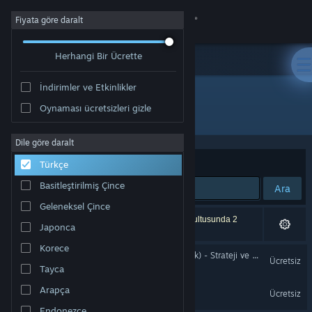
Giriş yap
Fiyata göre daralt
Herhangi Bir Ücrette
Mağaza
İndirimler ve Etkinlikler
Topluluk
Oynaması ücretsizleri gizle
Yayıncı: Camex Games
Hakkında
Dile göre daralt
Sırala
Uygunluk
Türkçe
Destek
Basitleştirilmiş Çince
Ara
Geleneksel Çince
Dili değiştir
2 sonuç aramanızla eşleşiyor. Tercihleriniz doğrultusunda 2
Japonca
ürün dâhil edilmedi.
Steam mobil uygulamasını yükle
Korece
Taktiksel Üç Krallık (3 Krallık) - Strateji ve Savaş
Ücretsiz
Tayca
Masaüstü internet sitesini görüntüle
Arena Tactics
Arapça
Ücretsiz
Endonezce