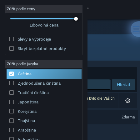
Přihlásit se
Zúžit podle ceny
Libovolná cena
Obchod
Slevy a výprodeje
Komunita
Skrýt bezplatné produkty
Vydavatel: Camex Games
Informace
Zúžit podle jazyka
Seřadit podle
Relevance
Čeština
Podpora
Zjednodušená čínština
Hledat
Tradiční čínština
Změnit jazyk
Vašemu zadání odpovídá 1 výsledek. 3 produktů bylo dle Vašich
Japonština
předvoleb vyloučeno z výsledků vyhledávání.
Mobilní aplikace služby Steam
Korejština
Arena Tactics
Zdarma
Thajština
Desktopová verze stránky
Arabština
Indonéština