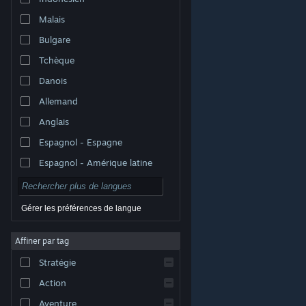
Malais
Bulgare
Tchèque
Danois
Allemand
Anglais
Espagnol - Espagne
Espagnol - Amérique latine
Gérer les préférences de langue
Affiner par tag
© Valve Corporation. Tous droits réservés. Toutes les
marques commerciales sont la propriété de leurs
Stratégie
titulaires aux États-Unis et dans d'autres pays.
Politique de confidentialité
|
Mentions légales
|
Accessibilité
|
Accord de souscription Steam
|
Action
Remboursements
|
Cookies
Aventure