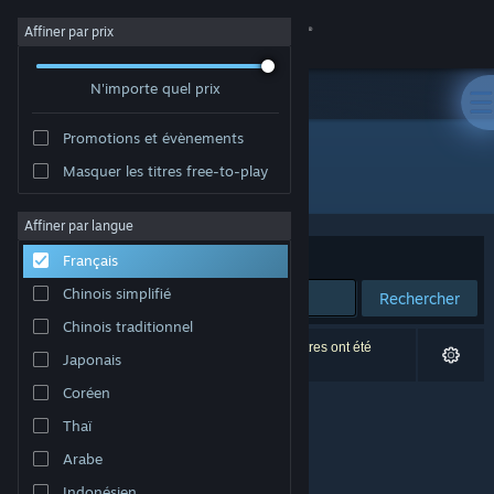
Se connecter
Affiner par prix
N'importe quel prix
Magasin
Promotions et évènements
Communauté
Masquer les titres free-to-play
Édition : Painful Smile
À propos
Affiner par langue
Trier par
Pertinence
Français
Support
Chinois simplifié
Rechercher
Chinois traditionnel
Changer la langue
0 résultats correspondent à votre recherche. 6 titres ont été
Japonais
exclus selon vos préférences.
Télécharger l'application mobile Steam
Coréen
Thaï
Voir version ordi. du site
Arabe
Indonésien