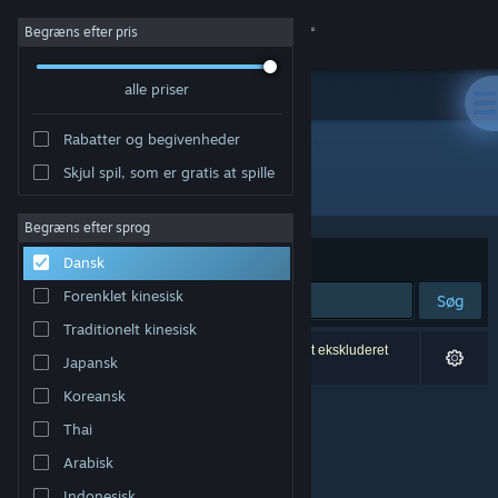
Log på
Begræns efter pris
alle priser
Butik
Rabatter og begivenheder
Fællesskab
Skjul spil, som er gratis at spille
Udgiver: Painful Smile
Om
Begræns efter sprog
Sorter efter
Relevans
Dansk
Support
Forenklet kinesisk
Søg
Traditionelt kinesisk
Skift sprog
0 resultater matcher din søgning. 6 titler er blevet ekskluderet
Japansk
baseret på dine præferencer.
Hent Steam-mobilappen
Koreansk
Thai
Vis desktop-webside
Arabisk
Indonesisk